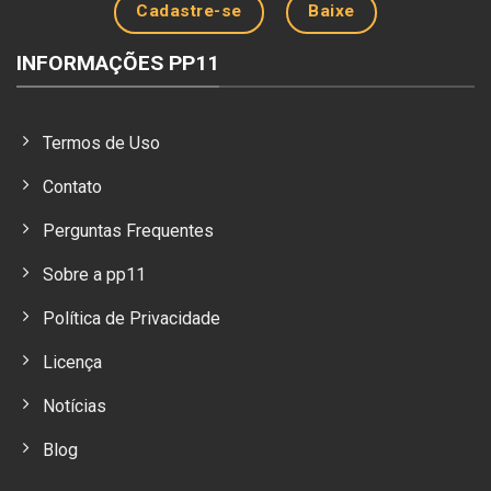
Cadastre-se
Baixe
INFORMAÇÕES PP11
Termos de Uso
Contato
Perguntas Frequentes
Sobre a pp11
Política de Privacidade
Licença
Notícias
Blog