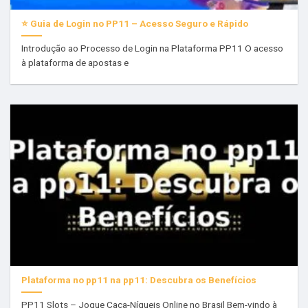
⭐ Guia de Login no PP11 – Acesso Seguro e Rápido
Introdução ao Processo de Login na Plataforma PP11 O acesso
à plataforma de apostas e
Plataforma no pp11 na pp11: Descubra os Benefícios
PP11 Slots – Jogue Caça-Níqueis Online no Brasil Bem-vindo à