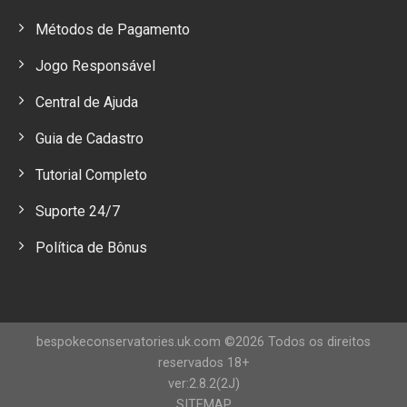
Métodos de Pagamento
Jogo Responsável
Central de Ajuda
Guia de Cadastro
Tutorial Completo
Suporte 24/7
Política de Bônus
bespokeconservatories.uk.com ©2026 Todos os direitos
reservados 18+
ver:2.8.2(2J)
SITEMAP